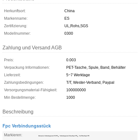
Herkunftsort:
China
Markenname:
ES
Zertifizierung:
UL,Rohs,SGS
Modellnummer:
0300
Zahlung und Versand AGB
Preis:
0.003
Verpackung Informationen:
PET-Tasche, Spule, Band, Behälter
Lieferzeit:
5~7 Werktage
Zahlungsbedingungen:
T/T, Wester-Verband, Paypal
Versorgungsmaterial-Fähigkeit:
100000000
Min Bestellmenge:
1000
Beschreibung
Fpc Verbindungsstück
Markieren:
,
,
Alternatives Verbindungsstück FCI FPC
Verbindungsstück China-Kopie FPC
Titel Rohs-Kopie FPC