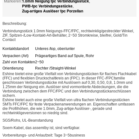
1.0mm Neigung fpc Verbindungsstück
Markieren:
,
PWB-fpc Verbindungsstücke
,
Zug-artiges Auslöser fpc Porzellan
Beschreibung:
Verbindungsstück 1.0mm Neigungs-FFC/FPC, rechtwinklig/gestreckter Winkel,
ZIF, Spitzen-/Low-Kontakt-Art-Behälter, 2~50 Stromkreise, bleifrei, Gold/Tin
Contact
Kontaktstandort
Unteres /top, ober/unter
Verpacken (Art)
Prägeartiges Band auf Spule, Rohr
Zahl von Kontakten
2~50
Orientierung
Rechter /Straight-Winkel
Eshine bietet eine große Vielfalt von Verbindungsstücken für flaches Flachkabel
(FFC) und flexiblen Druckschaltkreis an (FPC). In dieser FFC-/FPCfamilie
geschlossen Verbindungsstücke mit Auslösern auf 0,30, 0,50, 0,8, 1.0mm und
1.25mm der Neigung ein. Auslöser sind vormontierte Abdeckungen, die die
Verbindung zwischen dem FFC/FPC und den Verbindungsstückanschlüssen
sichern.
Eshine bietet auch eine große Vielfalt von ultra flachen Verbindungsstücken
SMTs FFC/FPC für feste Verpackenanwendungen an. Eigenschaften umfassen
die Profilhöhen, die wie 1.0mm, Zug-artige Auslöser-, gerade und
rechtwinkligeversionen so niedrig sind.
SGS/Rohs, UL-Beanstandung
Soem-Kabel, das assemlby ist, sind verfügbar.
Vorbereitungs- und Anlaufzeit: Tage 3~5business