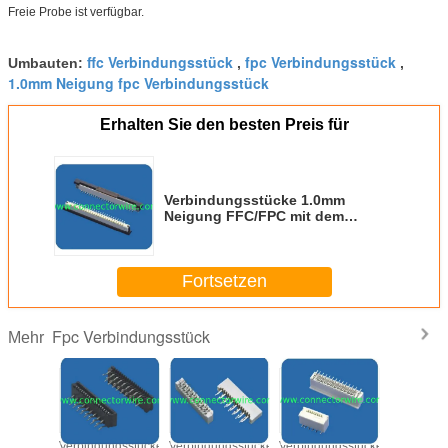
Freie Probe ist verfügbar.
ffc Verbindungsstück
fpc Verbindungsstück
Umbauten:
,
,
1.0mm Neigung fpc Verbindungsstück
Erhalten Sie den besten Preis für
Verbindungsstücke 1.0mm
Neigung FFC/FPC mit dem
Verschluss, rechtwinklig
Fortsetzen
Fpc Verbindungsstück
Mehr
boardFPC
Verbindungsstücke
Verbindungsstücke
Verbindungsstücke
gleichwe