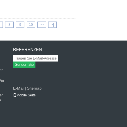
8
9
10
>>
>|
REFERENZEN
K
Senden Sie
er
Pin
E-Mail
Sitemap
|
er
Mobile Seite
s