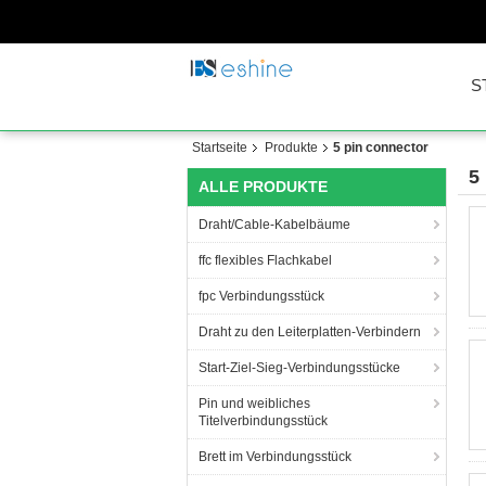
S
Startseite
Produkte
5 pin connector
5
ALLE PRODUKTE
Draht/Cable-Kabelbäume
ffc flexibles Flachkabel
fpc Verbindungsstück
Draht zu den Leiterplatten-Verbindern
Start-Ziel-Sieg-Verbindungsstücke
Pin und weibliches
Titelverbindungsstück
Brett im Verbindungsstück