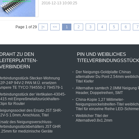
2016-12-13 10:00:25
Page 1 of 29
|<
<<
1
2
3
4
5
6
7
DRAHT ZU DEN
PIN UND WEIBLICHES
LEITERPLATTEN-
TITELVERBINDUNGSSTÜC
VERBINDERN
Der Neigungs-Goldplatte Chinas
alternativer Du Pont 2.54mm weiblich
Verbindungsstück-Stecker-Wohnung
Titel Kiefer
02P-24P 94V-2 PAN M.Ü. ersetzen
Ampere TE TYCO 794550-2 794579-1
Alternative samtech 2.0MM Neigung 
Header, Doppelreihen, SMT
erbindungsstück der Vertikalen-43045-
415 mit Einpreßmetallzurückhalten-
China-Kopie 1,27 Millimeter-
lipn für Router
Neigungssockelstreifen-Titel weiblich
Titel für einzelne Reihe LED-Schirme
Neigungssockel des Ersatz-JST SHR-
2V-S 1.0mm, Anschluss, Titel
Weiblicher Titel der
Alternative0.8x1.2mm
rsatz des Neigungsverschluss-
Verbindungsstückbehälters JST GHR
.25mm für medizinische Geräte