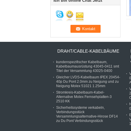
Ich bin online Chat Jetzt
DRAHT/CABLE-KABELBÄUME
kundenspezifischer Kabelbaum,
Kabelbaumausrüstung 43045-0411 smt
Titel der Versammlung 43025-0400
Gleicher LVDS-Kabelbaum IPEX 20454-
40p Du Pont 2.0mm zu Neigung und zu
Neigung Molex 51021 1.25mm
V
Stromkreis-Kabelbaum-Kabel-
2
Alternative Molex Fernsehplatten-3
C
2510 KK
Sicherheitssysteme verkabeln,
0
Verbindungsstück
E
Versammlungsalternative-Hirose DF14
zu Du Pont Verbindungsstück
1