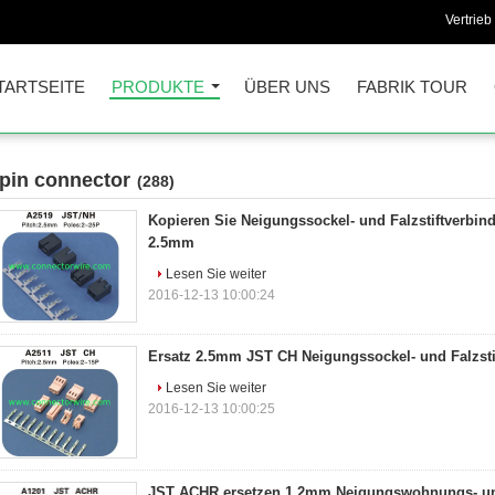
Vertrieb
TARTSEITE
PRODUKTE
ÜBER UNS
FABRIK TOUR
 pin connector
(288)
Kopieren Sie Neigungssockel- und Falzstiftverbi
2.5mm
Lesen Sie weiter
2016-12-13 10:00:24
Ersatz 2.5mm JST CH Neigungssockel- und Falzst
Lesen Sie weiter
2016-12-13 10:00:25
JST ACHR ersetzen 1.2mm Neigungswohnungs- u