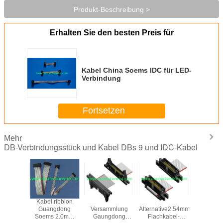
Produkt-Beschreibung >
Erhalten Sie den besten Preis für
Kabel China Soems IDC für LED-
Verbindung
Fortsetzen
Mehr
DB-Verbindungsstück und Kabel DBs 9 und IDC-Kabel
I-
Kabel ribbion
Flachkabel-
Des
Verbindun
ngsstückentsprechungen
Guangdong
Versammlung
Alternative2.54mm
Chinas 
74320-
Soems 2.0mm
Gaungdong
Flachkabel-
DB9 für PW