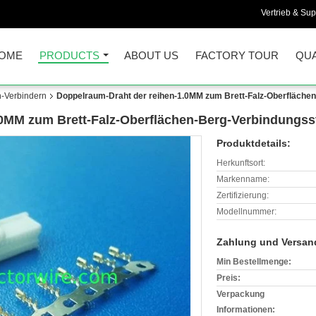
Vertrieb & Sup
OME
PRODUCTS
ABOUT US
FACTORY TOUR
QUA
n-Verbindern
Doppelraum-Draht der reihen-1.0MM zum Brett-Falz-Oberfläche
.0MM zum Brett-Falz-Oberflächen-Berg-Verbindungss
Produktdetails:
Herkunftsort:
Markenname:
Zertifizierung:
Modellnummer:
Zahlung und Versan
Min Bestellmenge:
Preis:
Verpackung
Informationen: