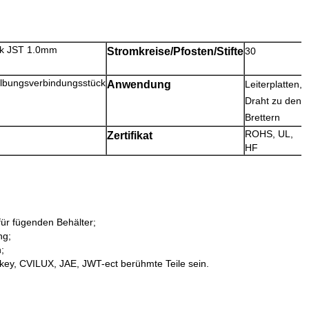
ck JST 1.0mm
Stromkreise/Pfosten/Stifte
30
lbungsverbindungsstück
Anwendung
Leiterplatten,
Draht zu den
Brettern
ROHS, UL,
Zertifikat
HF
für fügenden Behälter;
ng;
;
ikey, CVILUX, JAE, JWT-ect berühmte Teile sein.