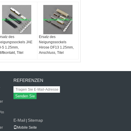
rsatz des
Ersatz des
eigungssockels JAE
Neigungssockels
I-S 1.25mm,
Hirose DF13 1.25mm,
tiftkontakt, Titel
Anschluss, Titel
REFERENZEN
K
Senden Sie
er
Pin
E-Mail
Sitemap
|
er
Mobile Seite