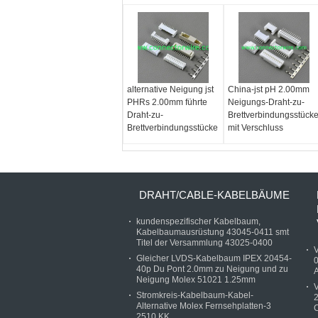
alternative Neigung jst
China-jst pH 2.00mm
PHRs 2.00mm führte
Neigungs-Draht-zu-
Draht-zu-
Brettverbindungsstücke
Brettverbindungsstücke
mit Verschluss
DRAHT/CABLE-KABELBÄUME
kundenspezifischer Kabelbaum,
Kabelbaumausrüstung 43045-0411 smt
Titel der Versammlung 43025-0400
Gleicher LVDS-Kabelbaum IPEX 20454-
40p Du Pont 2.0mm zu Neigung und zu
Neigung Molex 51021 1.25mm
V
Stromkreis-Kabelbaum-Kabel-
2
Alternative Molex Fernsehplatten-3
C
2510 KK