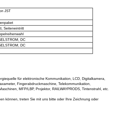
von JST
lenpaket
t, Seiteneintritt
ppelreihenwahl
SELSTROM, DC
SELSTROM, DC
rgiequelle für elektronische Kommunikation, LCD, Digitalkamera,
axameter, Fingerabdruckmaschine, Telekommunikation,
Maschinen, MFP/LBP, Projektor, RAILWAYPRODS, Tintenstrahl, etc.
en können, treten Sie mit uns bitte oder Ihre Zeichnung oder