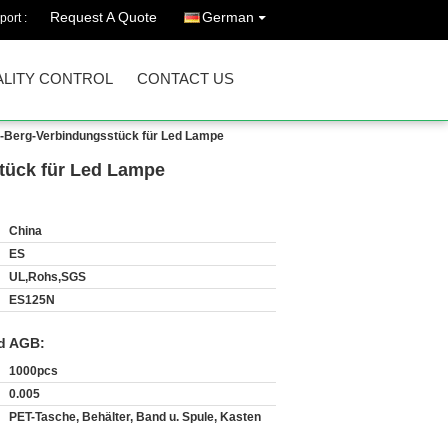
Request A Quote
German
port :
LITY CONTROL
CONTACT US
n-Berg-Verbindungsstück für Led Lampe
tück für Led Lampe
China
ES
UL,Rohs,SGS
ES125N
d AGB:
1000pcs
0.005
PET-Tasche, Behälter, Band u. Spule, Kasten