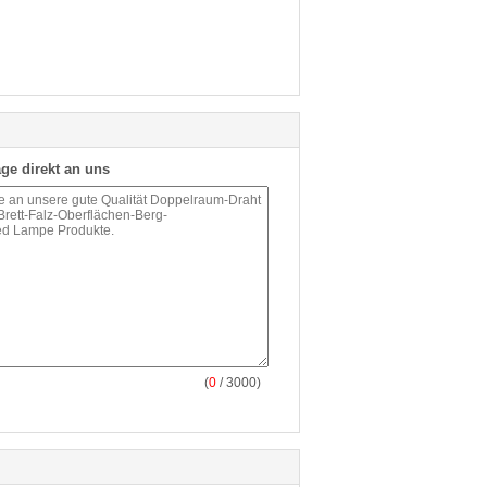
ge direkt an uns
(
0
/ 3000)