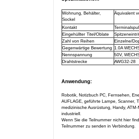
Wohnung, Behälter,
Äquivalent 
Sockel
Kontakt
Terminalspu
Eingehüllter Titel/Oblate
Spitzeneintrit
Zahl von Reihen
Einzelne/Do
Gegenwärtige Bewertung
1.0A WECH
Nennspannung
50V, WECH
Drahtstrecke
AWG32-28
Anwendung:
Robotik, Notizbuch PC, Fernsehen, Ene
AUFLAGE, geführte Lampe, Scanner, T
medizinische Ausrüstung, Handy, ATM-
industriell.
Wenn Sie die Teilnummer nicht hier find
Teilnummer zu senden in Verbindung.