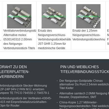
Ventilatorverbindungsstück
Ersatz des
Ersatz der 1.25mm
E
Alternative molex
Neigungsverschluss-
Neigungsverschluss-
N
,
0530140310 2.00mm
Verbindungsstückbehälters
Verbindungsstückwohnung
F
des Neigungs-
JST GHR 1.25mm für
S
Verbindungsstück-Titels
medizinische Geräte
durch Position 0,079"
des Lochs 3 (2,00
DRAHT ZU DEN
PIN UND WEIBLICHES
LEITERPLATTEN-
TITELVERBINDUNGSSTÜC
VERBINDERN
Der Neigungs-Goldplatte Chinas
alternativer Du Pont 2.54mm weiblich
Verbindungsstück-Stecker-Wohnung
Titel Kiefer
02P-24P 94V-2 PAN M.Ü. ersetzen
Ampere TE TYCO 794550-2 794579-1
Alternative samtech 2.0MM Neigung 
Header, Doppelreihen, SMT
erbindungsstück der Vertikalen-43045-
415 mit Einpreßmetallzurückhalten-
China-Kopie 1,27 Millimeter-
lipn für Router
Neigungssockelstreifen-Titel weiblich