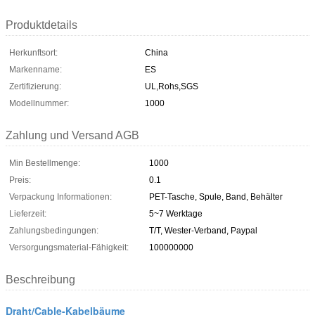
Produktdetails
Herkunftsort:
China
Markenname:
ES
Zertifizierung:
UL,Rohs,SGS
Modellnummer:
1000
Zahlung und Versand AGB
Min Bestellmenge:
1000
Preis:
0.1
Verpackung Informationen:
PET-Tasche, Spule, Band, Behälter
Lieferzeit:
5~7 Werktage
Zahlungsbedingungen:
T/T, Wester-Verband, Paypal
Versorgungsmaterial-Fähigkeit:
100000000
Beschreibung
Draht/Cable-Kabelbäume