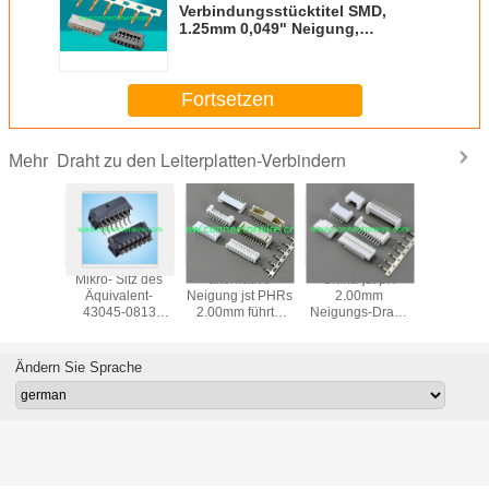
Verbindungsstücktitel SMD,
1.25mm 0,049" Neigung,
rechtwinklige Position 6 für ICU-
Ventilatoren
Fortsetzen
Draht zu den Leiterplatten-Verbindern
Mehr
en Sie
Mikro- Sitz des
alternative
China-jst pH
2,5 R
t TE
Äquivalent-
Neigung jst PHRs
2.00mm
Energ
DU zu
43045-0813
2.00mm führte
Neigungs-Draht-
Verbindun
rplatten-
gerade durch
Draht-zu-
zu-
für weiße
ndern
Loch-Titel in den
Brettverbindungsstücke
Brettverbindungsstücke,
kel,
Doppelreihen für
mit Verschluss
Ändern Sie Sprache
s, Titel
Server
D-Lampe